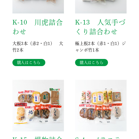
K-10 川虎詰合
K-13 人気手づ
わせ
くり詰合わせ
大板3本（赤2・白1） 大
極上板2本（赤1・白1）ジ
竹2本
ャンボ竹1本
購入はこちら
購入はこちら