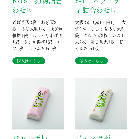
K-15 揚物詰合
S-4 バラエテ
わせB
ィ詰合わせB
ごぼう天2枚 ねぎ天2
大板2本（赤1・白1） 大
枚 あじ大判1枚 飛び魚
竹2本 ししゃもあげ天2
細切1袋 ししゃもあげ天
袋 ごぼう天2枚 いわし
1袋 うまか揚げ1袋 エ
丸2枚 あじ角天1枚 じ
ソ1枚 じゃがたら1枚
ゃがたら1枚
購入はこちら
購入はこちら
ジャンボ板
ジャンボ板