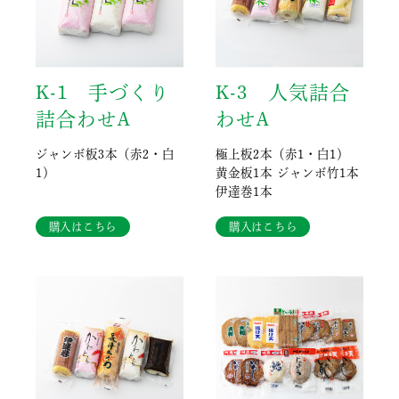
K-1 手づくり
K-3 人気詰合
詰合わせA
わせA
ジャンボ板3本（赤2・白
極上板2本（赤1・白1）
1）
黄金板1本 ジャンボ竹1本
伊達巻1本
購入はこちら
購入はこちら