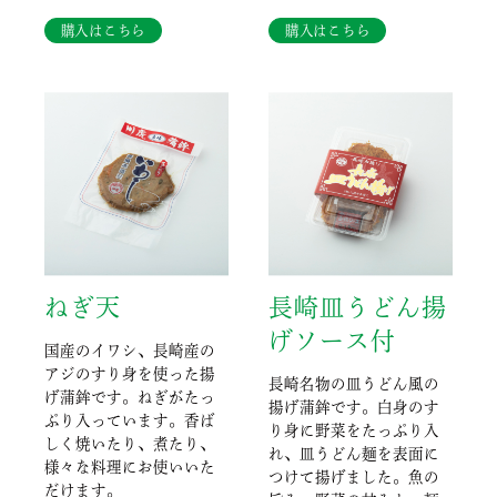
購入はこちら
購入はこちら
ねぎ天
長崎皿うどん揚
げソース付
国産のイワシ、長崎産の
アジのすり身を使った揚
長崎名物の皿うどん風の
げ蒲鉾です。ねぎがたっ
揚げ蒲鉾です。白身のす
ぷり入っています。香ば
り身に野菜をたっぷり入
しく焼いたり、煮たり、
れ、皿うどん麺を表面に
様々な料理にお使いいた
つけて揚げました。魚の
だけます。