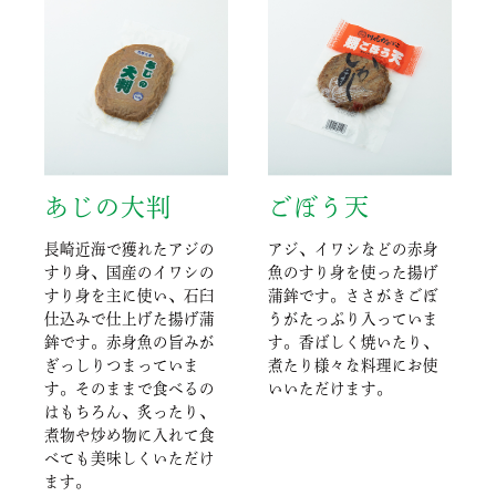
あじの大判
ごぼう天
長崎近海で獲れたアジの
アジ、イワシなどの赤身
すり身、国産のイワシの
魚のすり身を使った揚げ
すり身を主に使い、石臼
蒲鉾です。ささがきごぼ
仕込みで仕上げた揚げ蒲
うがたっぷり入っていま
鉾です。赤身魚の旨みが
す。香ばしく焼いたり、
ぎっしりつまっていま
煮たり様々な料理にお使
す。そのままで食べるの
いいただけます。
はもちろん、炙ったり、
煮物や炒め物に入れて食
べても美味しくいただけ
ます。