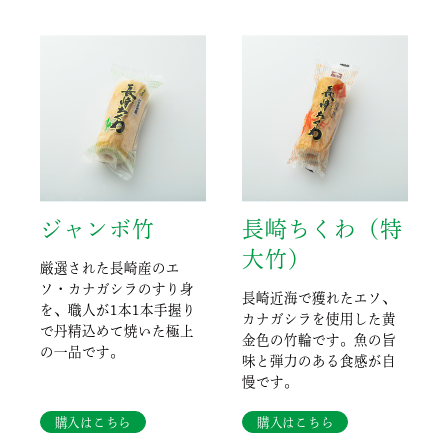
ジャンボ竹
長崎ちくわ（特
大竹）
厳選された長崎産のエ
ソ・カナガシラのすり身
長崎近海で獲れたエソ、
を、職人が1本1本手握り
カナガシラを使用した黄
で丹精込めて焼いた極上
金色の竹輪です。魚の旨
の一品です。
味と弾力のある食感が自
慢です。
購入はこちら
購入はこちら