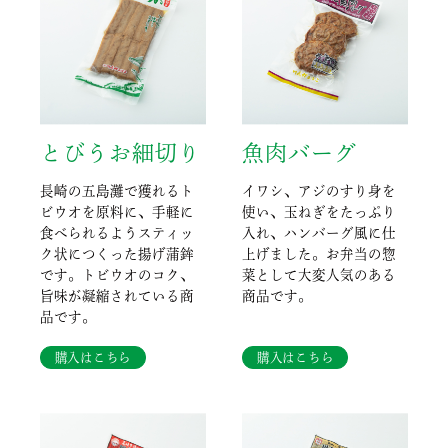
とびうお細切り
魚肉バーグ
長崎の五島灘で獲れるト
イワシ、アジのすり身を
ビウオを原料に、手軽に
使い、玉ねぎをたっぷり
食べられるようスティッ
入れ、ハンバーグ風に仕
ク状につくった揚げ蒲鉾
上げました。お弁当の惣
です。トビウオのコク、
菜として大変人気のある
旨味が凝縮されている商
商品です。
品です。
購入はこちら
購入はこちら