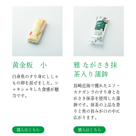
黄金板 小
雅 ながさき抹
茶入り蒲鉾
白身魚のすり身にししゃ
もの卵を混ぜました。シ
長崎近海で獲れたエソ・
ャキシャキした食感が魅
カナガシラのすり身とな
力です。
がさき抹茶を使用した蒲
鉾です。抹茶の上品な香
りと魚の旨みが口の中に
広がります。
購入はこちら
購入はこちら