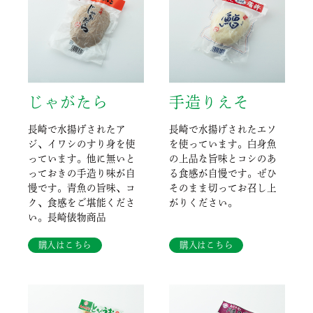
じゃがたら
手造りえそ
長崎で水揚げされたア
長崎で水揚げされたエソ
ジ、イワシのすり身を使
を使っています。白身魚
っています。他に無いと
の上品な旨味とコシのあ
っておきの手造り味が自
る食感が自慢です。ぜひ
慢です。青魚の旨味、コ
そのまま切ってお召し上
ク、食感をご堪能くださ
がりください。
い。長崎俵物商品
購入はこちら
購入はこちら