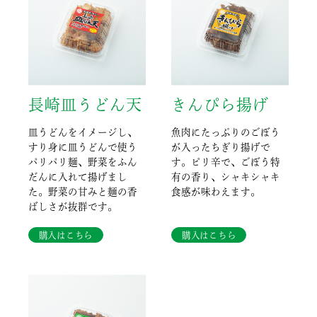
長崎皿うどん天
きんぴら揚げ
皿うどんをイメージし、
魚肉にたっぷりのごぼう
すり身に皿うどんで使う
が入ったちぎり揚げで
パリパリ麺、野菜をふん
す。ピリ辛で、ごぼう特
だんに入れて揚げまし
有の香り、シャキシャキ
た。野菜の甘みと麺の香
食感が味わえます。
ばしさが抜群です。
購入はこちら
購入はこちら