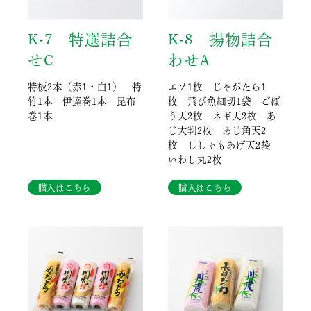
K-7 特選詰合
K-8 揚物詰合
せC
わせA
特板2本（赤1・白1） 特
エソ1枚 じゃがたら1
竹1本 伊達巻1本 昆布
枚 飛び魚細切1袋 ごぼ
巻1本
う天2枚 ネギ天2枚 あ
じ大判2枚 あじ角天2
枚 ししゃもあげ天2袋
いわし丸2枚
購入はこちら
購入はこちら